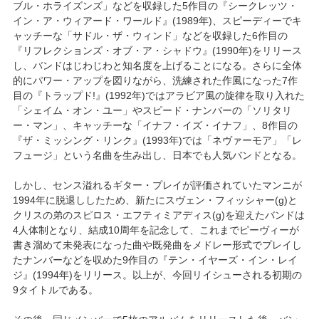
ブル・ホライズンズ」などを収録した5作目の『シークレッツ・
イン・ア・ウィアード・ワールド』(1989年)、スピーディーでキ
ャッチーな「サドル・ザ・ウィンド」などを収録した6作目の
『リフレクションズ・オブ・ア・シャドウ』(1990年)をリリース
し、バンドはじわじわと知名度を上げることになる。さらに全体
的にパワー・アップを図りながら、洗練された作風になった7作
目の『トラップド!』(1992年)ではアラビア風の旋律を取り入れた
「シェイム・オン・ユー」やスピード・ナンバーの「ソリタリ
ー・マン」、キャッチーな「イナフ・イズ・イナフ」、8作目の
『ザ・ミッシング・リンク』(1993年)では「ネヴァーモア」「レ
フュージ」という名曲を生み出し、日本でも人気バンドとなる。
しかし、センス溢れるギター・プレイが評価されていたマンニが
1994年に脱退ししたため、新たにスヴェン・フィッシャー(g)と
クリスの弟のスピロス・エフティミアディス(g)を迎えたバンドは
4人体制となり、結成10周年を記念して、これまでピーヴィーが
書き溜めて未発表になった曲や既発曲をメドレー形式でプレイし
たナンバーなどを収めた9作目の『テン・イヤーズ・イン・レイ
ジ』(1994年)をリリース。以上が、今回リイシューされる初期の
9タイトルである。