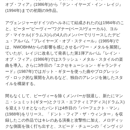
オブ・フィア』(1986年)から『テン・イヤーズ・イン・レイジ』
(1994年)までの初期の9作品。
アヴェンジャーがドイツのヘルネにて結成されたのは1984年のこ
と。ピーター“ピーヴィー”ワグナー(ベース/ヴォーカル)、ヨル
グ・マイケル(ドラムス)らの4人のメンバーでリリースしたデビ
ュ・アルバム『プレイヤーズ・オブ・スティール』(1985年)で
は、NWOBHMからの影響を感じさせるパワー・メタルを展開し
ていたが、レイジに改名して発表した第1弾アルバム『レイン・
オブ・フィア』(1986年)ではスラッシュ・メタル・スタイルの楽
曲を導入。さらに3作目の『エクセキューション・ギャランティ
ード』(1987年)ではガット・ギターを使った曲やプログレッシ
ヴ・ロック的な展開を入れるなど、独自のアレンジを施したスタ
イルを構築する。
間もなくして、ピーヴィーを除くメンバーが脱退し、新たにマン
ニ・シュミット(ギター)とクリス・エフティミアディス(ドラムス)
を迎えトリオとなったバンドは4作目の『パーフェクト・マン』
(1988年)をリリース。「ドント・フィア・ザ・ウィンター」を収
録したこの作品ではキレのある演奏と攻撃性に加え、メロディッ
クな側面を強く打ち出すと、スピード・チューンの「インヴィジ