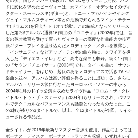
その後、同じメンバーで5枚のアルバムをリリースした後、バン
ドに変化を求めたピーヴィーは、元マインド・オデッセイのヴィ
クター・スモールスキ(ギター)と、トニー・マカパインやイング
ヴェイ・マルムスティーン等との活動で知られるマイク・テラー
ナ(ドラムス)を迎えたトリオで始動。この編成となってリリース
した第2弾アルバム(通算16作目)の『ユニティ』(2002年)では、音
楽の英才教育を受けて育ったヴィクターの高度な作曲能力や技巧
派ギター・プレイを盛り込んだメロディック・メタルを披露し、
「インサニティ」などアップ・テンポの曲を軸に、クワイアを導
入した「ディエス・イレ」など、高尚な楽曲も収録。続く17作目
の『サウンドチェイサー』(2003年)でも、タイトル曲の「サウン
ドチェイサー」をはじめ、起伏のあるメロディアスで活きのいい
楽曲を並べ、アルバムは高い評価を得ることに成功する。さらに
アルバム・リリース後に行なったヨーロッパ・ツアーの中から
2004年1月のドイツ公演を収めたライヴ作品『フロム・ザ・クレ
イドル・トゥ・ザ・ステージ』(2004年)もリリースされ、パワフ
ルでテクニカルなパフォーマンスも話題となったものだった。こ
の3枚が残りの3タイトルで、以上、全12タイトルが今回、リイシ
ューされる作品だ。
全タイトルが2019年最新リマスター音源を使用、作品によっては
ボーナス・ディスク、ボーナス・トラックも収録。いずれもレイ