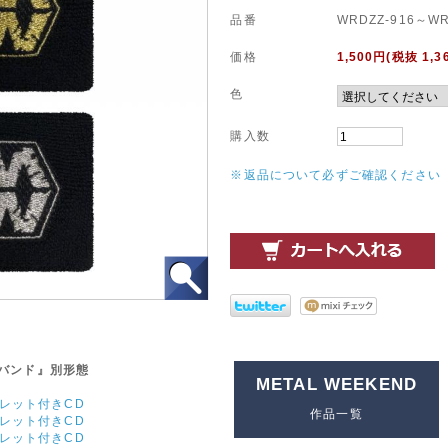
品番
WRDZZ-916～WR
価格
1,500
円(税抜 1,3
色
購入数
※返品について必ずご確認ください
ストバンド』別形態
METAL WEEKEND
クレット付きCD
作品一覧
クレット付きCD
クレット付きCD