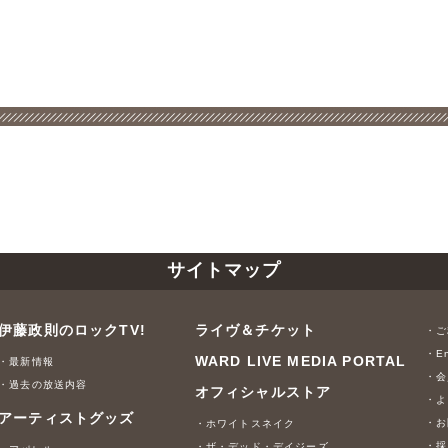
サイトマップ
伊藤政則のロックTV!
ライヴ＆チケット
・ご
・En
WARD LIVE MEDIA PORTAL
・最新情報
・会
・過去の放送内容
オフィシャルストア
・よ
アーティストグッズ
・お
・ホワイトスネイク
・採
・ザ・デッド・デイジーズ