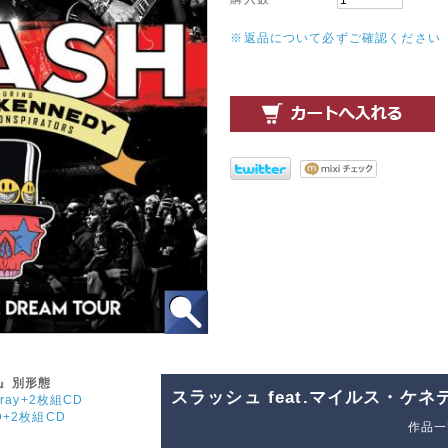
※返品について必ずご確認ください
』別形態
スラッシュ feat.マイルス・ケ
ay+2枚組CD
+2枚組CD
作品一