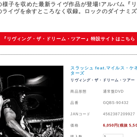
演の様子を収めた最新ライヴ作品が登場!アルバム『リ
のライヴを余すところなく収録。ロックのダイナミ
】
『リヴィング・ザ・ドリーム・ツアー』特設サイトはこちら
スラッシュ feat.マイルス・ケ
ターズ
リヴィング・ザ・ドリーム・ツアー
商品形態
通常盤DVD
品番
GQBS-90432
JANコード
4562387209927
価格
6,050
円(税抜 5,5
購入数