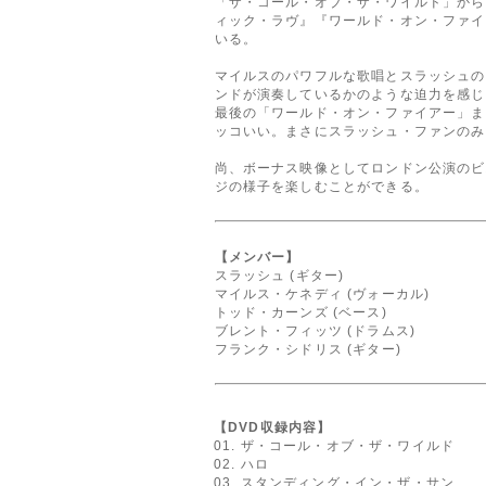
「ザ・コール・オブ・ザ・ワイルド」から
ィック・ラヴ』『ワールド・オン・ファイ
いる。
マイルスのパワフルな歌唱とスラッシュの
ンドが演奏しているかのような迫力を感じ
最後の「ワールド・オン・ファイアー」ま
ッコいい。まさにスラッシュ・ファンのみ
尚、ボーナス映像としてロンドン公演のビ
ジの様子を楽しむことができる。
【メンバー】
スラッシュ (ギター)
マイルス・ケネディ (ヴォーカル)
トッド・カーンズ (ベース)
ブレント・フィッツ (ドラムス)
フランク・シドリス (ギター)
【DVD収録内容】
01. ザ・コール・オブ・ザ・ワイルド
02. ハロ
03. スタンディング・イン・ザ・サン