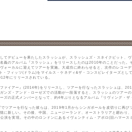
してデビューを果たしたスラッシュが、スラッシュズ・スネイクピット、ヴ
名義のアルバム『スラッシュ』をリリースしたのは2010年のことだった。
ヴォーカルに迎えてツアーを実施。大成功に終わらせると、次作のレコーデ
ント・フィッツ(ドラム)をマイルス・ケネディ&ザ・コンスピレイターズとし
012年にリリースされている。
ァイアー』(2014年)をリリースし、ツアーを行なったスラッシュは、20
ガンズ・アンド・ローゼズでの活動が一段落すると、スラッシュのツアーの
ーズの正式メンバーとなって、約4年ぶりとなるアルバム『リヴィング・ザ・ド
ナダでツアーを行なった彼らは、2019年1月からシンガポールを皮切りに再
憶に新しい。その後、中国、ニュージーランド、オーストラリアと廻わり、
ンド公演を実現。その中のロンドンにあるイヴェンティム・アポロ(旧ハマース