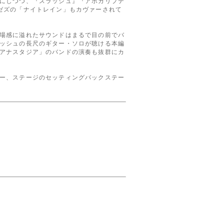
にしつつ、『スラッシュ』『アポカリプテ
ゼズの「ナイトレイン」もカヴァーされて
場感に溢れたサウンドはまるで目の前でバ
ッシュの長尺のギター・ソロが聴ける本編
アナスタジア」のバンドの演奏も抜群にカ
ー、ステージのセッティングバックステー