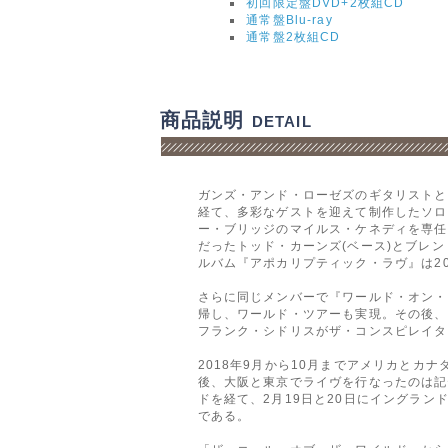
初回限定盤DVD+2枚組CD
通常盤Blu-ray
通常盤2枚組CD
商品説明
DETAIL
ガンズ・アンド・ローゼズのギタリストと
経て、多彩なゲストを迎えて制作したソロ
ー・ブリッジのマイルス・ケネディを専任
だったトッド・カーンズ(ベース)とブレ
ルバム『アポカリプティック・ラヴ』は2
さらに同じメンバーで『ワールド・オン・フ
帰し、ワールド・ツアーも実現。その後、
フランク・シドリスがザ・コンスピレイタ
2018年9月から10月までアメリカとカ
後、大阪と東京でライヴを行なったのは記
ドを経て、2月19日と20日にイングラ
である。