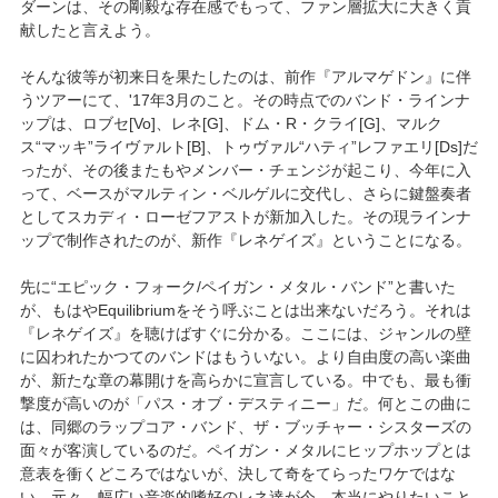
ダーンは、その剛毅な存在感でもって、ファン層拡大に大きく貢
献したと言えよう。
そんな彼等が初来日を果たしたのは、前作『アルマゲドン』に伴
うツアーにて、'17年3月のこと。その時点でのバンド・ラインナ
ップは、ロブセ[Vo]、レネ[G]、ドム・R・クライ[G]、マルク
ス“マッキ”ライヴァルト[B]、トゥヴァル“ハティ”レファエリ[Ds]だ
ったが、その後またもやメンバー・チェンジが起こり、今年に入
って、ベースがマルティン・ベルゲルに交代し、さらに鍵盤奏者
としてスカディ・ローゼフアストが新加入した。その現ラインナ
ップで制作されたのが、新作『レネゲイズ』ということになる。
先に“エピック・フォーク/ペイガン・メタル・バンド”と書いた
が、もはやEquilibriumをそう呼ぶことは出来ないだろう。それは
『レネゲイズ』を聴けばすぐに分かる。ここには、ジャンルの壁
に囚われたかつてのバンドはもういない。より自由度の高い楽曲
が、新たな章の幕開けを高らかに宣言している。中でも、最も衝
撃度が高いのが「パス・オブ・デスティニー」だ。何とこの曲に
は、同郷のラップコア・バンド、ザ・ブッチャー・シスターズの
面々が客演しているのだ。ペイガン・メタルにヒップホップとは
意表を衝くどころではないが、決して奇をてらったワケではな
い。元々、幅広い音楽的嗜好のレネ達が今、本当にやりたいこと