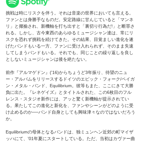
挑戦は時にリスクを伴う。それは音楽の世界においても言える。
ファンとは身勝手なものだ。安定路線に甘んじていると「マンネ
リ」と揶揄され、新機軸を打ち出すと「裏切り行為だ!」と断罪さ
れる。しかし、古今東西のあらゆるミュージシャン達は、常にリ
スクを恐れず挑戦を続けてきた。その結果、目覚ましい進化を遂
げたバンドもいる一方、ファンに受け入れられず、そのまま失速
してしまうバンドもいる。それでも、同じことの繰り返しを良し
としないミュージシャンは後を絶たない。
前作『アルマゲドン』('16)からちょうど3年振り、待望のニュ
ー・アルバムをリリースするドイツのエピック・フォーク/ペイガ
ン・メタル・バンド、Equilibrium。彼等もまた、ここにきて大勝
負に出た。『レネゲイズ』とタイトルされた、この6枚目のフル
レンス・スタジオ新作には、アッと驚く新機軸が提示されてい
る。果たしてこの進化と新化を、ファンやシーンがどのように受
け止めるのか──バンド自身としても興味津々なのではないだろう
か。
Equilibriumの母体となるバンドは、独ミュンヘン近郊の町マイザ
ッハにて、'01年夏にスタートしている。ただ、当初はカヴァー曲