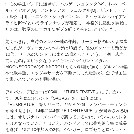
中心の学生バンドに過ぎず、ヘルゲ・シュタンク[Vo]、レネ・ベ
ルティアオメ[G]、アンドレアス・フェルクル[G]、ザンドラ・フ
ェルクル[B]、ヘニング・シュタイン[Ds]、ミヒャエル・ハイデン
ライヒ[Key]というラインナップが確定し、本格的に活動を開始し
たのは、数度のローカルなギグを経てからのことであった。
驚くべきは、当時のメンバー達の年齢。リーダー格のレネは20歳
だったが、ヴォーカルのヘルゲは18歳で、他のメンバーも殆どが
10代、ベースのザンドラはまだ15歳だったという。当初、志向し
ていたのはエピックなヴァイキング/ペイガン・メタル。
MOONSORROWやFINNTROLLからの影響が強く、ゲルマン神話
や北欧神話、エッダやサーガを下敷きにした歌詞が、全て母国語
で書かれていたのも興味深い。
アルバム・デビューは'05年、『TURIS FRATYR』にて。次い
で、'08年にはセカンド『SAGAS』を、'10年にはサード
『REKREATUR』をリリース。だがその間、メンバー・チェンジ
が繰り返され、'14年に第4作『ERDENTEMPEL』が発表される頃
には、オリジナル・メンバーで残っているのは、バンマスのレネ
だけとなっていた。とはいえ、バンドとしては作を追う毎に成長
を遂げ、特に'10年加入の2代目シンガー、ロブセことロベルト・