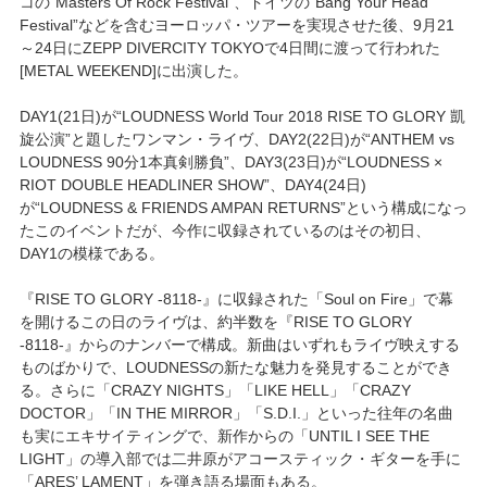
コの“Masters Of Rock Festival”、ドイツの“Bang Your Head
Festival”などを含むヨーロッパ・ツアーを実現させた後、9月21
～24日にZEPP DIVERCITY TOKYOで4日間に渡って行われた
[METAL WEEKEND]に出演した。
DAY1(21日)が“LOUDNESS World Tour 2018 RISE TO GLORY 凱
旋公演”と題したワンマン・ライヴ、DAY2(22日)が“ANTHEM vs
LOUDNESS 90分1本真剣勝負”、DAY3(23日)が“LOUDNESS ×
RIOT DOUBLE HEADLINER SHOW”、DAY4(24日)
が“LOUDNESS & FRIENDS AMPAN RETURNS”という構成になっ
たこのイベントだが、今作に収録されているのはその初日、
DAY1の模様である。
『RISE TO GLORY -8118-』に収録された「Soul on Fire」で幕
を開けるこの日のライヴは、約半数を『RISE TO GLORY
-8118-』からのナンバーで構成。新曲はいずれもライヴ映えする
ものばかりで、LOUDNESSの新たな魅力を発見することができ
る。さらに「CRAZY NIGHTS」「LIKE HELL」「CRAZY
DOCTOR」「IN THE MIRROR」「S.D.I.」といった往年の名曲
も実にエキサイティングで、新作からの「UNTIL I SEE THE
LIGHT」の導入部では二井原がアコースティック・ギターを手に
「ARES’ LAMENT」を弾き語る場面もある。