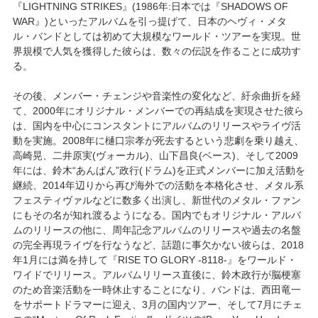
『LIGHTNING STRIKES』(1986年:日本では『SHADOWS OF
WAR』)といったアルバムを引っ提げて、日本のヘヴィ・メタ
ル・バンドとしては初めて大規模なワールド・ツアーを実現。世
界規模で人気を獲得した彼らは、数々の伝説を作ることに成功す
る。
その後、メンバー・チェンジや音楽性の変化など、紆余曲折を経
て、2000年にオリジナル・メンバーでの再結成を実現させた彼ら
は、国内を中心にコンスタントにアルバムのリリースやライヴ活
動を実施。2008年に樋口宗孝が死去するという悲劇を乗り越え、
高崎晃、二井原実(ヴォーカル)、山下昌良(ベース)、そして2009
年には、鈴木“あんぱん”政行(ドラム)を正式メンバーに加え活動を
継続、2014年辺りから再び海外での活動を本格化させ、メタル系
フェスティヴァルなどに数多く出演し、新世代のメタル・ファン
にもその名が知れ渡るようになる。国内でもオリジナル・アルバ
ムのリリースの他に、周年記念アルバムのリリースや過去の名盤
の完全再現ライヴを行なうなど、話題に事欠かない彼らは、2018
年1月には満を持して『RISE TO GLORY -8118-』をワールド・
ワイドでリリース。アルバムリリース直後に、鈴木政行が脳梗塞
のため音楽活動を一時休止することになり、バンドは、西田竜一
をサポートドラマーに迎え、3月の国内ツアー、そして7月にチェ