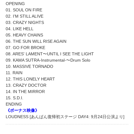
OPENING
01. SOUL ON FIRE
02. I'M STILL ALIVE
03. CRAZY NIGHTS
04. LIKE HELL
05. HEAVY CHAINS
06. THE SUN WILL RISE AGAIN
07. GO FOR BROKE
08. ARES' LAMENT〜UNTIL I SEE THE LIGHT
09. KAMA SUTRA-Instrumental-〜Drum Solo
10. MASSIVE TORNADO
11. RAIN
12. THIS LONELY HEART
13. CRAZY DOCTOR
14. IN THE MIRROR
15. S.D.I.
ENDING
《ボーナス映像》
LOUDNESS [あんぱん復帰初ステージ DAY4: 9月24日公演より]