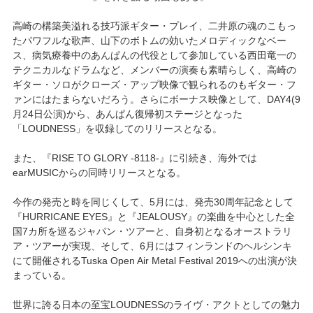
高崎の構築美溢れる技巧派ギター・プレイ、二井原の魂のこもっ
たパワフルな歌声、山下のボトムの効いたメロディックなベー
ス、病気療養中のあんぱんの代役として参加している西田竜一の
テクニカルなドラムなど、メンバーの演奏も素晴らしく、高崎の
ギター・ソロがクローズ・アップ映像で観られるのもギター・フ
ァンにはたまらないだろう。さらにボーナス映像として、DAY4(9
月24日公演)から、あんぱん復帰初ステージとなった
「LOUDNESS」を収録してのリリースとなる。
また、『RISE TO GLORY -8118-』に引続き、海外では
earMUSICからの同時リリースとなる。
今作の発売と時を同じくして、5月には、発売30周年記念として
『HURRICANE EYES』と『JEALOUSY』の楽曲を中心とした全
国7カ所を巡るジャパン・ツアーと、自身初となるオーストラリ
ア・ツアーが実現、そして、6月にはフィンランドのヘルシンキ
にて開催されるTuska Open Air Metal Festival 2019への出演が決
まっている。
世界に誇る日本の至宝LOUDNESSのライヴ・アクトとしての魅力