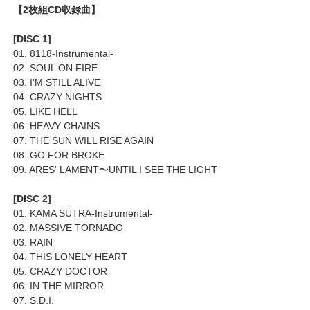
【2枚組CD収録曲】
[DISC 1]
01. 8118-Instrumental-
02. SOUL ON FIRE
03. I'M STILL ALIVE
04. CRAZY NIGHTS
05. LIKE HELL
06. HEAVY CHAINS
07. THE SUN WILL RISE AGAIN
08. GO FOR BROKE
09. ARES' LAMENT〜UNTIL I SEE THE LIGHT
[DISC 2]
01. KAMA SUTRA-Instrumental-
02. MASSIVE TORNADO
03. RAIN
04. THIS LONELY HEART
05. CRAZY DOCTOR
06. IN THE MIRROR
07. S.D.I.