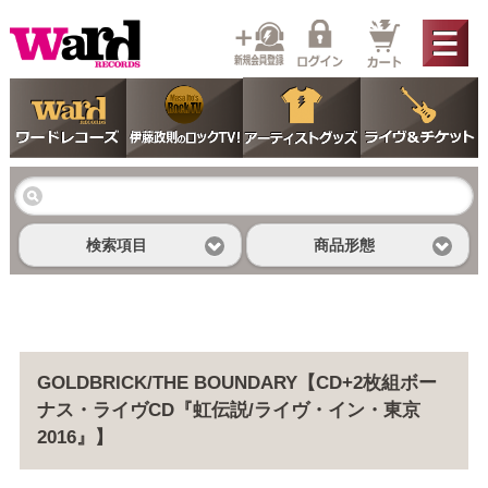
ご利用ガイド
検索項目
商品形態
English Shopping Guide
よくあるご質問
GOLDBRICK/THE BOUNDARY【CD+2枚組ボー
ナス・ライヴCD『虹伝説/ライヴ・イン・東京
お問い合わせ
2016』】
WARD LIVE MEDIA PORTAL