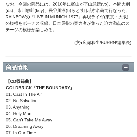
なお、今回の商品には、2016年に梶山が下山武徳(vo)、本間大嗣
(ds)、永川敏郎(key)、長谷川淳(b)らと“虹伝説”名義で行なった、
RAINBOWの『LIVE IN MUNICH 1977』再現ライヴ(東京・大阪)
の模様をボーナス収録。日本屈指の実力者が集った迫力満点のス
テージの模様が楽しめる。
(文●広瀬和生/BURRN!編集長)
商品情報
【CD収録曲】
GOLDBRICK『THE BOUNDARY』
01. Cast In The Air
02. No Salvation
03. Anything
04. Holy Man
05. Can't Take Me Away
06. Dreaming Away
07. In Our Time