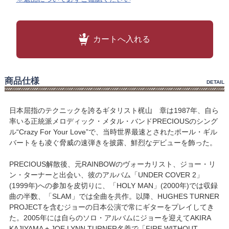
カートへ入れる
商品仕様
DETAIL
日本屈指のテクニックを誇るギタリスト梶山 章は1987年、自ら
率いる正統派メロディック・メタル・バンドPRECIOUSのシング
ル“Crazy For Your Love”で、当時世界最速とされたポール・ギル
バートをも凌ぐ脅威の速弾きを披露、鮮烈なデビューを飾った。
PRECIOUS解散後、元RAINBOWのヴォーカリスト、ジョー・リ
ン・ターナーと出会い、彼のアルバム「UNDER COVER 2」
(1999年)への参加を皮切りに、「HOLY MAN」(2000年)では収録
曲の半数、「SLAM」では全曲を共作。以降、HUGHES TURNER
PROJECTを含むジョーの日本公演で常にギターをプレイしてき
た。2005年には自らのソロ・アルバムにジョーを迎えてAKIRA
KAJIYAMA + JOE LYNN TURNER名義で「FIRE WITHOUT