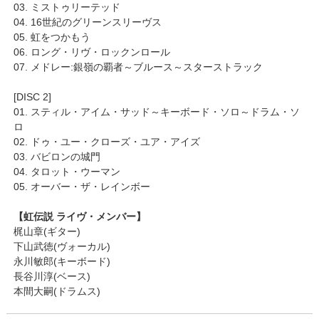
03. ミストゥリーテッド
04. 16世紀のグリーンスリーヴス
05. 虹をつかもう
06. ロング・リヴ・ロックンロール
07. メドレー:銀嶺の覇者～ブルース～スターストラック
[DISC 2]
01. スティル・アイム・サッド～キーボード・ソロ～ドラム・ソ
ロ
02. ドゥ・ユー・クローズ・ユア・アイズ
03. バビロンの城門
04. タロット・ウーマン
05. オーバー・ザ・レインボー
【虹伝説 ライヴ・メンバー】
梶山章(ギター)
下山武徳(ヴォーカル)
永川敏郎(キーボード)
長谷川淳(ベース)
本間大嗣(ドラムス)