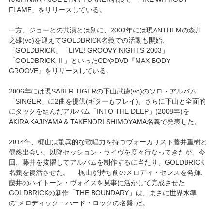
FLAME」をリリースしている。
一方、ジョーとの共演とは別に、2003年には現ANTHEMの森川
之雄(vo)を迎えてGOLDBRICK名義での活動も開始、
「GOLDBRICK」「LIVE! GROOVY NIGHTS 2003」
「GOLDBRICK Ⅱ」といったCDやDVD『MAX BODY
GROOVE』をリリースしている。
2006年には現SABER TIGERの下山武徳(vo)のソロ・アルバム
「SINGER」に2曲を提供(ギターもプレイ)、さらに下山と全面的
にタッグを組んだアルバム「INTO THE DEEP」(2008年)を
AKIRA KAJIYAMA & TAKENORI SHIMOYAMA名義で発表した。
2014年、梶山は驚異的な歌唱力を持つヴォーカリスト藤井重樹と
偶然出会い、以降セッション・ライヴを度々行なってきたが、今
回、藤井を抜擢してアルバムを制作するに当たり、GOLDBRICK
名義を復活させた。 梶山が持ち前のメロディ・センスを発揮、
藤井のハイトーン・ヴォイスを見事に活かして完成させた
GOLDBRICKの新作「THE BOUNDARY」は、まさに世界水準
の“メロディック・ハード・ロックの名盤”だ。