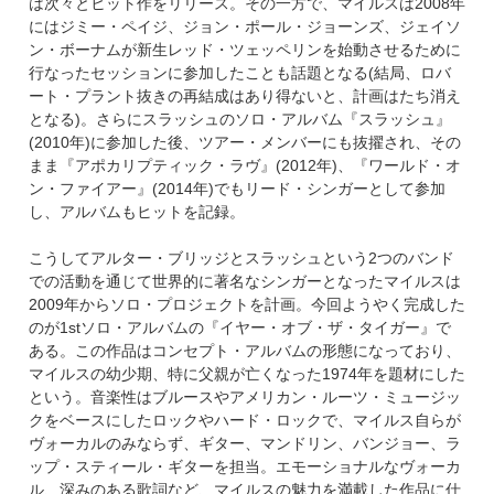
は次々とヒット作をリリース。その一方で、マイルスは2008年
にはジミー・ペイジ、ジョン・ポール・ジョーンズ、ジェイソ
ン・ボーナムが新生レッド・ツェッペリンを始動させるために
行なったセッションに参加したことも話題となる(結局、ロバ
ート・プラント抜きの再結成はあり得ないと、計画はたち消え
となる)。さらにスラッシュのソロ・アルバム『スラッシュ』
(2010年)に参加した後、ツアー・メンバーにも抜擢され、その
まま『アポカリプティック・ラヴ』(2012年)、『ワールド・オ
ン・ファイアー』(2014年)でもリード・シンガーとして参加
し、アルバムもヒットを記録。
こうしてアルター・ブリッジとスラッシュという2つのバンド
での活動を通じて世界的に著名なシンガーとなったマイルスは
2009年からソロ・プロジェクトを計画。今回ようやく完成した
のが1stソロ・アルバムの『イヤー・オブ・ザ・タイガー』で
ある。この作品はコンセプト・アルバムの形態になっており、
マイルスの幼少期、特に父親が亡くなった1974年を題材にした
という。音楽性はブルースやアメリカン・ルーツ・ミュージッ
クをベースにしたロックやハード・ロックで、マイルス自らが
ヴォーカルのみならず、ギター、マンドリン、バンジョー、ラ
ップ・スティール・ギターを担当。エモーショナルなヴォーカ
ル、深みのある歌詞など、マイルスの魅力を満載した作品に仕