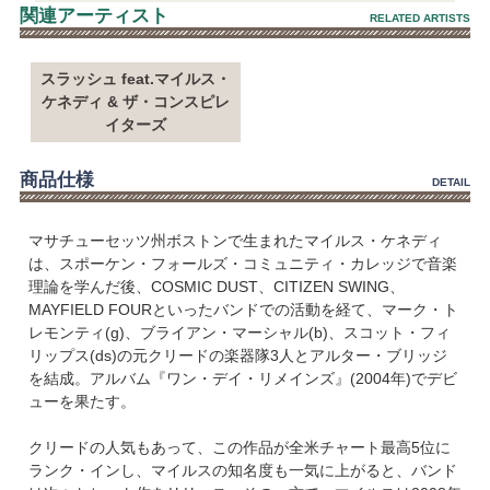
関連アーティスト
RELATED ARTISTS
スラッシュ feat.マイルス・
ケネディ & ザ・コンスピレ
イターズ
商品仕様
DETAIL
マサチューセッツ州ボストンで生まれたマイルス・ケネディ
は、スポーケン・フォールズ・コミュニティ・カレッジで音楽
理論を学んだ後、COSMIC DUST、CITIZEN SWING、
MAYFIELD FOURといったバンドでの活動を経て、マーク・ト
レモンティ(g)、ブライアン・マーシャル(b)、スコット・フィ
リップス(ds)の元クリードの楽器隊3人とアルター・ブリッジ
を結成。アルバム『ワン・デイ・リメインズ』(2004年)でデビ
ューを果たす。
クリードの人気もあって、この作品が全米チャート最高5位に
ランク・インし、マイルスの知名度も一気に上がると、バンド