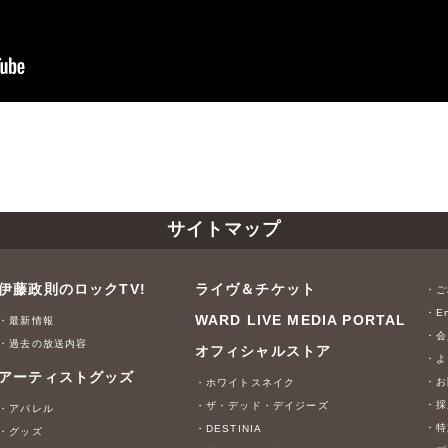
サイトマップ
伊藤政則のロックTV!
ライヴ＆チケット
・ご
・En
WARD LIVE MEDIA PORTAL
・最新情報
・会
・過去の放送内容
オフィシャルストア
・よ
アーティストグッズ
・お
・ホワイトスネイク
・採
・ザ・デッド・デイジーズ
・アパレル
・特
・DESTINIA
・グッズ