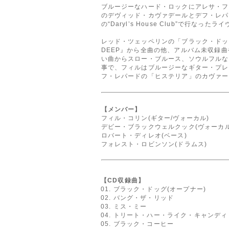
ブルージーなハード・ロックにアレサ・フ
のデヴィッド・カヴァデールとデフ・レパ
の“Daryl’s House Club”で
レッド・ツェッペリンの「ブラック・ドッ
DEEP』から全曲の他、アルバム未収録
い曲からスロー・ブルース、ソウルフルな
事で、フィルはブルージーなギター・プレ
フ・レパードの「ヒステリア」のカヴァー
【メンバー】
フィル・コリン(ギター/ヴォーカル)
デビー・ブラックウェルクック(ヴォーカル
ロバート・ディレオ(ベース)
フォレスト・ロビンソン(ドラムス)
【CD収録曲】
01. ブラック・ドッグ(オープナー)
02. バング・ザ・リッド
03. ミス・ミー
04. トリート・ハー・ライク・キャンディ
05. ブラック・コーヒー