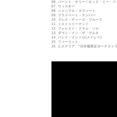
06. バーント・サリー / ロック・ミー・
07. ウィスキー
08. シャッフル・スウィート
09. プライベート・ナンバー
10. ブレス・ディーズ・ブルース
11. ミストゥリーテッド
12. フォレスト・ドラム・ソロ
13. ダウン・イン・ザ・デルタ
14. バンド・イントロ(メドレー)
15. フィーリット
16. ヒステリア *日本盤限定ボーナスト