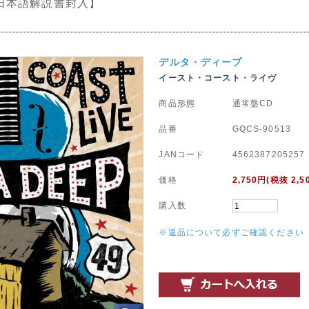
日本語解説書封入】
デルタ・ディープ
イースト・コースト・ライヴ
商品形態
通常盤CD
品番
GQCS-90513
JANコード
4562387205257
価格
2,750
円(税抜 2,5
購入数
※返品について必ずご確認ください