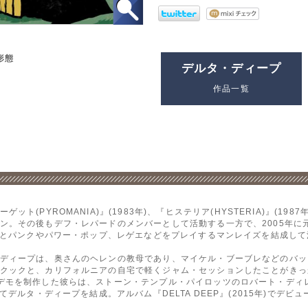
形態
デルタ・ディープ
作品一覧
ト(PYROMANIA)』(1983年)、『ヒステリア(HYSTERIA)』(1
ン。その後もデフ・レパードのメンバーとして活動する一方で、2005年に元
s)とパンクやパワー・ポップ、レゲエなどをプレイするマンレイズを結成し
ディープは、奥さんのヘレンの教母であり、マイケル・ブーブレなどのバッ
クックと、カリフォルニアの自宅で軽くジャム・セッションしたことがきっ
デモを制作した彼らは、ストーン・テンプル・パイロッツのロバート・ディ
てデルタ・ディープを結成。アルバム『DELTA DEEP』(2015年)でデビ