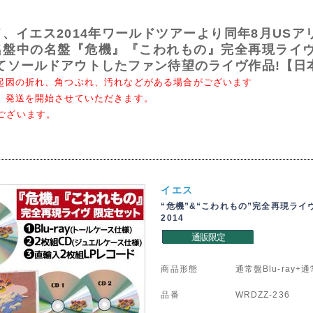
、イエス2014年ワールドツアーより同年8月USア
盤中の名盤『危機』『こわれもの』完全再現ライヴ
てソールドアウトしたファン待望のライヴ作品!【日
時起因の折れ、角つぶれ、汚れなどがある場合がございます
第、発送を開始させていただきます。
ございます。
イエス
“危機”&“こわれもの”完全再現ラ
2014
通販限定
商品形態
通常盤Blu-ray
品番
WRDZZ-236