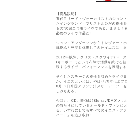
【商品説明】
五代目リード・ヴォーカリストのジョン・
たイングランド・ブリストル公演の模様をパ
もの”の完全再現ライヴである。まさしく
必聴のライヴ作品だ!
ジョン・アンダーソンからトレヴァー・
統継承と発展を体現してきたイエスに、ま
2012年以降、クリス・スクワイア(ベー
(キーボード)という布陣で活動を続ける彼
現するライヴ・パフォーマンスを展開する
そうしたステージの模様を収めたライヴ集と
が、イエスといえば、やはり70年代全プ
8月12日米国アリゾナ州メサ・アーツ・
しみもある。
今回も、CD、映像版(Blu-ray/DV
の当たりにしているオールド・ファンにと
る。いずれにしてもすべてのイエス・ファ
ハート」を追加収録!