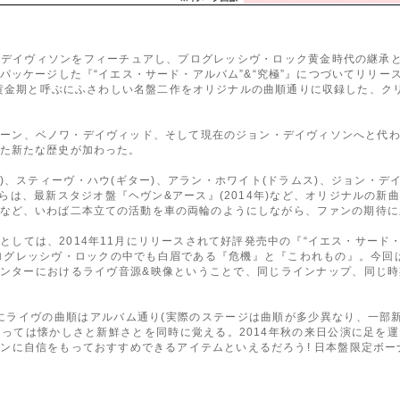
デイヴィソンをフィーチュアし、プログレッシヴ・ロック黄金時代の継承と発
ッケージした『“イエス・サード・アルバム”&“究極”』につづいてリリース
黄金期と呼ぶにふさわしい名盤二作をオリジナルの曲順通りに収録した、ク
ホーン、ベノワ・デイヴィッド、そして現在のジョン・デイヴィソンへと代
た新たな歴史が加わった。
ス)、スティーヴ・ハウ(ギター)、アラン・ホワイト(ドラムス)、ジョン・デ
らは、最新スタジオ盤『ヘヴン&アース』(2014年)など、オリジナルの
など、いわば二本立ての活動を車の両輪のようにしながら、ファンの期待に
しては、2014年11月にリリースされて好評発売中の『“イエス・サード・
ログレッシヴ・ロックの中でも白眉である『危機』と『こわれもの』。今回は
センターにおけるライヴ音源&映像ということで、同じラインナップ、同じ
D)ともにライヴの曲順はアルバム通り(実際のステージは曲順が多少異なり、一
っては懐かしさと新鮮さとを同時に覚える。2014年秋の来日公演に足を
ンに自信をもっておすすめできるアイテムといえるだろう! 日本盤限定ボーナ