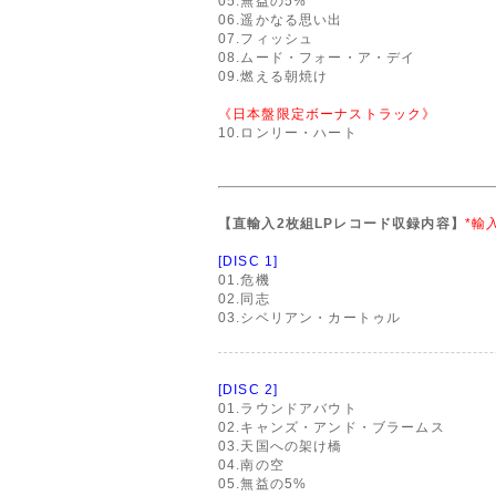
05.無益の5%
06.遥かなる思い出
07.フィッシュ
08.ムード・フォー・ア・デイ
09.燃える朝焼け
《日本盤限定ボーナストラック》
10.ロンリー・ハート
【直輸入2枚組LPレコード収録内容】
*輸
[DISC 1]
01.危機
02.同志
03.シベリアン・カートゥル
[DISC 2]
01.ラウンドアバウト
02.キャンズ・アンド・ブラームス
03.天国への架け橋
04.南の空
05.無益の5%