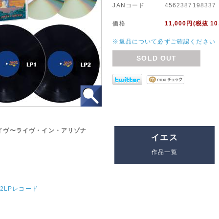
JANコード
4562387198337
価格
11,000
円(税抜 10,
※返品について必ずご確認ください
SOLD OUT
ライヴ〜ライヴ・イン・アリゾナ
イエス
作品一覧
2LPレコード