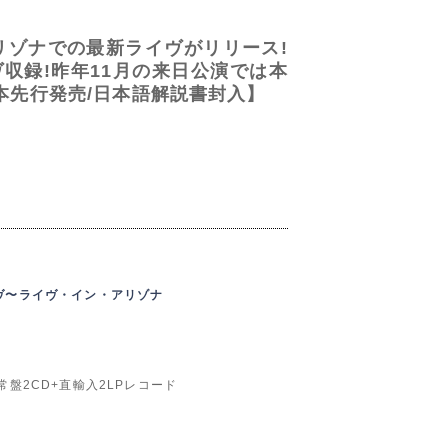
リゾナでの最新ライヴがリリース!
収録!昨年11月の来日公演では本
本先行発売/日本語解説書封入】
イヴ〜ライヴ・イン・アリゾナ
+通常盤2CD+直輸入2LPレコード