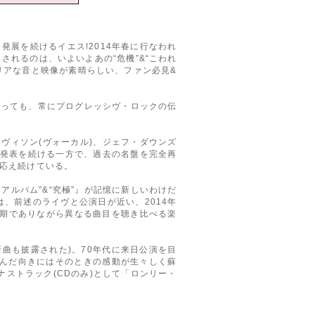
展を続けるイエス!2014年春に行なわれ
されるのは、いよいよあの“危機”&“こわれ
リアな音と映像が素晴らしい、ファン必見&
わっても、常にプログレッシヴ・ロックの伝
イヴィソン(ヴォーカル)、ジェフ・ダウンズ
新曲発表を続ける一方で、過去の名盤を完全再
応え続けている。
アルバム”&“究極”』が記憶に新しいわけだ
、前述のライヴと公演日が近い、2014年
時期でありながら異なる曲目を聴き比べる楽
部新曲も披露された)。70年代に来日公演を目
運んだ向きにはそのときの感動が生々しく蘇
ストラック(CDのみ)として「ロンリー・