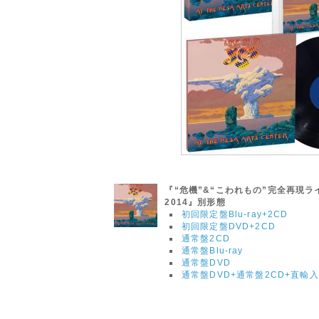
『“危機”&“こわれもの”完全再現
2014』別形態
初回限定盤Blu-ray+2CD
初回限定盤DVD+2CD
通常盤2CD
通常盤Blu-ray
通常盤DVD
通常盤DVD+通常盤2CD+直輸入