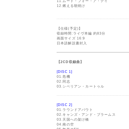
11.ムード・フォー・ア・デイ
12.燃える朝焼け
【仕様(予定)】
収録時間:ライヴ本編 約83分
画面サイズ 16:9
日本語解説書封入
【2CD収録曲】
[DISC 1]
01.危機
02.同志
03.シベリアン・カートゥル
[DISC 2]
01.ラウンドアバウト
02.キャンズ・アンド・ブラームス
03.天国への架け橋
04.南の空