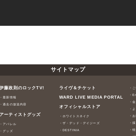
サイトマップ
伊藤政則のロックTV!
ライヴ＆チケット
・ご
・En
WARD LIVE MEDIA PORTAL
・最新情報
・会
・過去の放送内容
オフィシャルストア
・よ
アーティストグッズ
・お
・ホワイトスネイク
・採
・ザ・デッド・デイジーズ
・アパレル
・特
・DESTINIA
・グッズ