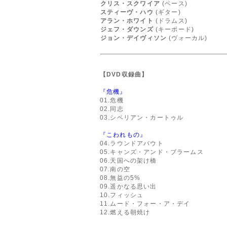
クリス・スクワイア
(ベース)
スティーヴ・ハウ
(ギター)
アラン・ホワイト
(ドラムス)
ジェフ・ダウンズ
(キーボード)
ジョン・デイヴィソン
(ヴォーカル)
【DVD収録曲】
『危機』
01.危機
02.同志
03.シベリアン・カートゥル
『こわれもの』
04.ラウンドアバウト
05.キャンズ・アンド・ブラームス
06.天国への架け橋
07.南の空
08.無益の5%
09.遥かなる思い出
10.フィッシュ
11.ムード・フォー・ア・デイ
12.燃える朝焼け