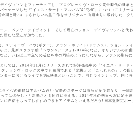
デイヴィソンをフィーチュアし、プログレッシヴ・ロック黄金時代の継承と発
ッケージした『“イエス・サード・アルバム”&“究極”』につづいてリリース
黄金期と呼ぶにふさわしい名盤二作をオリジナルの曲順通りに収録した、ク
ホーン、ベノワ・デイヴィッド、そして現在のジョン・デイヴィソンへと代
た新たな歴史が加わった。
ス)、スティーヴ・ハウ(ギター)、アラン・ホワイト(ドラムス)、ジョン・デ
らは、最新スタジオ盤『ヘヴン&アース』(2014年)など、オリジナルの
など、いわば二本立ての活動を車の両輪のようにしながら、ファンの期待に
しては、2014年11月にリリースされて好評発売中の『“イエス・サード・
ログレッシヴ・ロックの中でも白眉である『危機』と『こわれもの』。今回は
センターにおけるライヴ音源&映像ということで、同じラインナップ、同じ
D)ともにライヴの曲順はアルバム通り(実際のステージは曲順が多少異なり、一
っては懐かしさと新鮮さとを同時に覚える。2014年秋の来日公演に足を
ンに自信をもっておすすめできるアイテムといえるだろう! 日本盤限定ボーナ