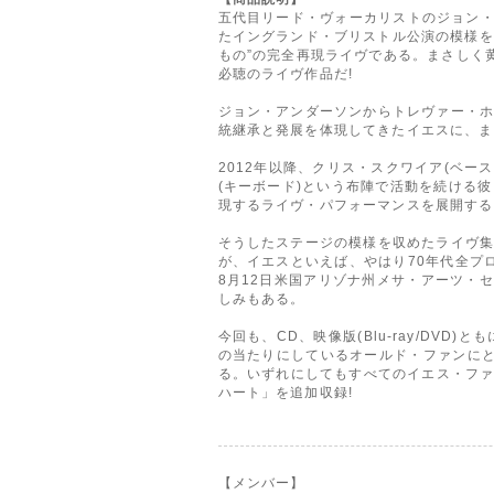
五代目リード・ヴォーカリストのジョン・
たイングランド・ブリストル公演の模様をパ
もの”の完全再現ライヴである。まさしく
必聴のライヴ作品だ!
ジョン・アンダーソンからトレヴァー・
統継承と発展を体現してきたイエスに、ま
2012年以降、クリス・スクワイア(ベー
(キーボード)という布陣で活動を続ける彼
現するライヴ・パフォーマンスを展開する
そうしたステージの模様を収めたライヴ集と
が、イエスといえば、やはり70年代全プ
8月12日米国アリゾナ州メサ・アーツ・
しみもある。
今回も、CD、映像版(Blu-ray/DV
の当たりにしているオールド・ファンにと
る。いずれにしてもすべてのイエス・ファ
ハート」を追加収録!
【メンバー】