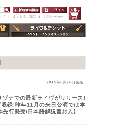
ップ
ｌ
よくあるご質問
ｌ
お問い合わせ
】
2015年6月24日発売
リゾナでの最新ライヴがリリース!
収録!昨年11月の来日公演では本
本先行発売/日本語解説書封入】