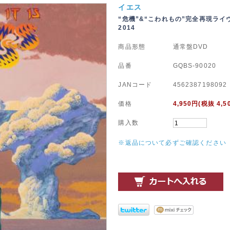
イエス
“危機”&“こわれもの”完全再現ラ
2014
商品形態
通常盤DVD
品番
GQBS-90020
JANコード
4562387198092
価格
4,950
円(税抜 4,5
購入数
※返品について必ずご確認ください