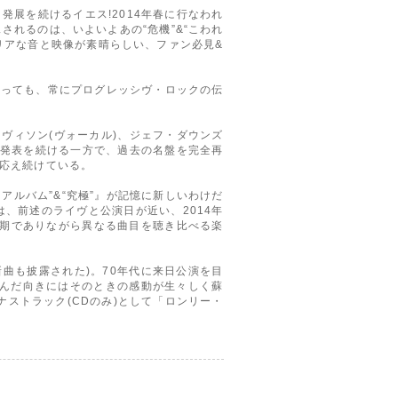
展を続けるイエス!2014年春に行なわれ
されるのは、いよいよあの“危機”&“こわれ
リアな音と映像が素晴らしい、ファン必見&
わっても、常にプログレッシヴ・ロックの伝
イヴィソン(ヴォーカル)、ジェフ・ダウンズ
新曲発表を続ける一方で、過去の名盤を完全再
応え続けている。
アルバム”&“究極”』が記憶に新しいわけだ
、前述のライヴと公演日が近い、2014年
時期でありながら異なる曲目を聴き比べる楽
部新曲も披露された)。70年代に来日公演を目
運んだ向きにはそのときの感動が生々しく蘇
ストラック(CDのみ)として「ロンリー・