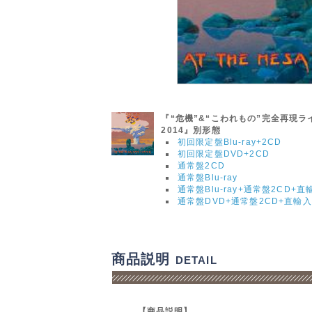
『“危機”&“こわれもの”完全再現
2014』別形態
初回限定盤Blu-ray+2CD
初回限定盤DVD+2CD
通常盤2CD
通常盤Blu-ray
通常盤Blu-ray+通常盤2CD+
通常盤DVD+通常盤2CD+直輸入
商品説明
DETAIL
【商品説明】