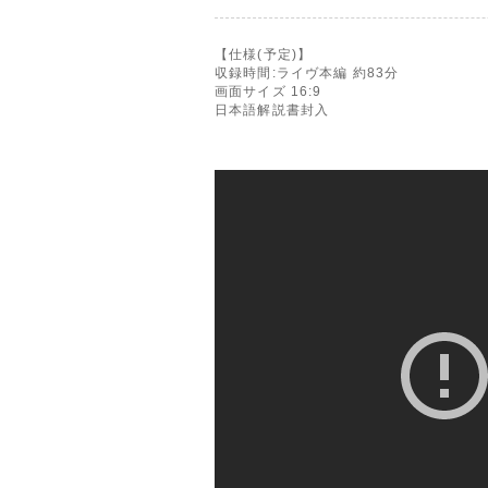
【仕様(予定)】
収録時間:ライヴ本編 約83分
画面サイズ 16:9
日本語解説書封入