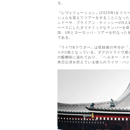
る。
『レヴォリューション』(2015年)を
シュらを迎えてツアーをすることになった
ンドーサ、ブライアン・ティッシーの5人編
ベースにしたダイナミックなナンバーを収録
加、UKとヨーロッパ・ツアーを行なった
である。
『ライヴ&ラウダー』は収録曲の半分が『
りの1枚となっている。ダグのドライヴ感
の醍醐味に溢れており、「ヘルター・スケル
来日公演を控えている彼らのライヴ・バン