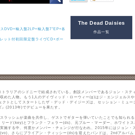
The Dead Daisies
スDVD+輸入盤2LP+輸入盤7”EP+各
作品一覧
クレット付初回限定盤ライヴCD+ボー
ーストラリアのシドニーで結成されている。創設メンバーであるジョン・スティ
収めた人物。もう1人のデイヴィッド・ローウィー(g)はジ・エンジェルス
ェクトとしてスタートしたザ・デッド・デイジーズは、セッション・ミュー
』(2013年)でデビューを果たす。
スラッシュが楽曲を共作し、ゲストでギターを弾いていたことでも知られる
リード(key)とフランク・フェラー(ds)、元ブルー・マーダー、ホワイト
実施する中、何度かメンバー・チェンジが行なわれ、2015年にはジョン・
o)、さらにブライアン・ティッシー(ds)を迎えたバンドは、2ndアルバム