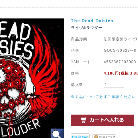
The Dead Daisies
ライヴ&ラウダー
商品形態
初回限定盤ライヴC
品番
GQCS-90329〜0
JANコード
4562387203000
価格
4,180
円(税抜 3,8
購入数
※返品について必ずご確認ください