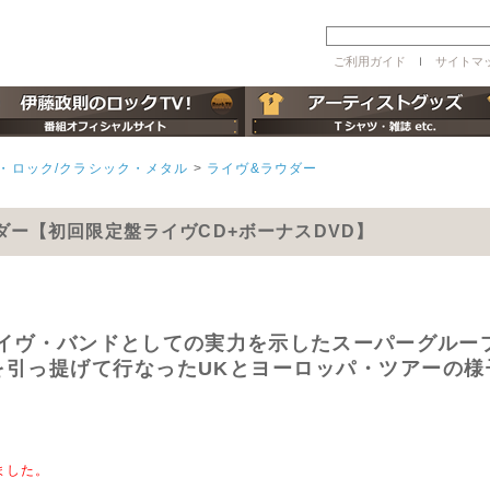
ご利用ガイド
ｌ
サイトマ
・ロック/クラシック・メタル
>
ライヴ&ラウダー
ヴ&ラウダー【初回限定盤ライヴCD+ボーナスDVD】
加し、ライヴ・バンドとしての実力を示したスーパーグル
年)を引っ提げて行なったUKとヨーロッパ・ツアーの
】
ました。