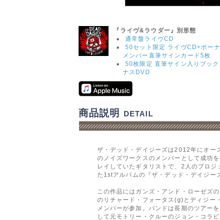
『ライヴ&ラウダー』別形態
通常盤ライヴCD
50セット限定 ライヴCD+ボーナ
メンバー直筆サインカード5枚
50枚限定 直筆サイン入りブッ
ナスDVD
商品説明
DETAIL
ザ・デッド・デイジーズは2012年にオ
のノイズワークスのメンバーとして成功を
レイしていたギタリストで、2人のプロジ
た1stアルバムの『ザ・デッド・デイジーズ
この作品にはガンズ・アンド・ローゼズの
のリチャード・フォータス(g)とディジー・
メンバーが参加。バンドは長期のツアーを
して元モトリー・クルーのジョン・コラビ(v