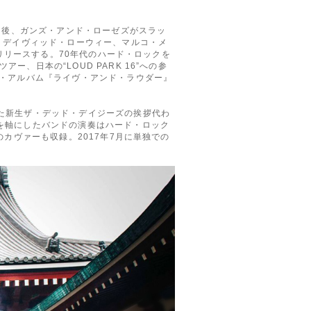
た後、ガンズ・アンド・ローゼズがスラッ
、デイヴィッド・ローウィー、マルコ・メ
をリリースする。70年代のハード・ロックを
日本の“LOUD PARK 16”への参
ヴ・アルバム『ライヴ・アンド・ラウダー』
た新生ザ・デッド・デイジーズの挨拶代わ
を軸にしたバンドの演奏はハード・ロック
カヴァーも収録。2017年7月に単独での