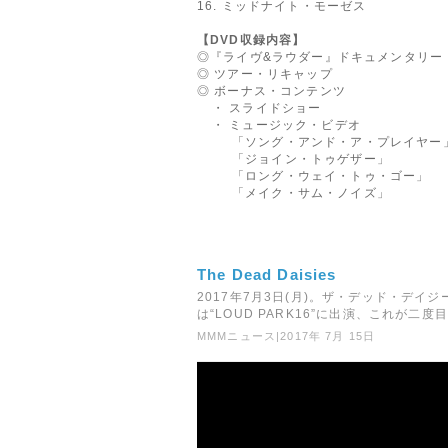
16. ミッドナイト・モーゼス
【DVD収録内容】
◎『ライヴ&ラウダー』ドキュメンタリー
◎ ツアー・リキャップ
◎ ボーナス・コンテンツ
・ スライドショー
・ ミュージック・ビデオ
「ソング・アンド・ア・プレイヤー
「ジョイン・トゥゲザー」
「ロング・ウェイ・トゥ・ゴー」
「メイク・サム・ノイズ」
The Dead Daisies
2017年7月3日(月)。ザ・デッド・デイ
は“LOUD PARK16”に出演、これが二
MMMニュース
|
2017年 7月 15日