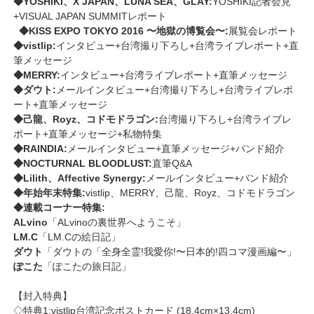
◆YOSHIKI、X JAPAN、LUNA SEA、GLAY:
YOSHIKI記者会見
+VISUAL JAPAN SUMMITレポート
◆KISS EXPO TOKYO 2016 〜地獄の博覧会〜:
展覧会レポート
◆vistlip:
インタビュー+台湾撮り下ろし+台湾ライブレポート+直
筆メッセージ
◆MERRY:
インタビュー+台湾ライブレポート+直筆メッセージ
◆ダウト:
メールインタビュー+台湾撮り下ろし+台湾ライブレポ
ート+直筆メッセージ
◆己龍、Royz、コドモドラゴン:
台湾撮り下ろし+台湾ライブレ
ポート+直筆メッセージ+私物特集
◆RAINDIA:
メールインタビュー+直筆メッセージ+バンド紹介
◆NOCTURNAL BLOODLUST:
直筆Q&A
◆Lilith、Affective Synergy:
メールインタビュー+バンド紹介
◆年始年末特集:
vistlip、MERRY、己龍、Royz、コドモドラゴン
◆連載コーナー特集:
ALvino
「ALvinoの裏世界へようこそ」
LM.C
「LM.Cの絵日記」
ダウト
「ダウトの「全身全霊!我愛你!〜日本的!四コマ漫画編〜」
ぽこた
「ぽこたの旅日記」
【封入特典】
◇特典1:vistlip台湾記念ポストカード (18.4cm×13.4cm)