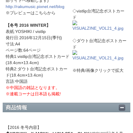
部サイトへ移動します)
http://rakumusic.pixnet.net/blog
◇vistlip台湾記念ポストカー
※プレビューはこちらから
ド
【冬号 2016 WINTER】
表紙:YOSHIKI / vistlip
発行日:2016年12月15日(季刊)
◇ダウト台湾記念ポストカー
寸法:A4
ド
ページ数:64ページ
特典1:vistlip台湾記念ポストカード
(18.4cm×13.4cm)
特典2:ダウト台湾記念ポストカー
※特典/画像クリックで拡大
ド(18.4cm×13.4cm)
言語:中国語
※中国語の雑誌となります。
※連載コーナは日本語も掲載!
商品情報
【2016 冬号内容】