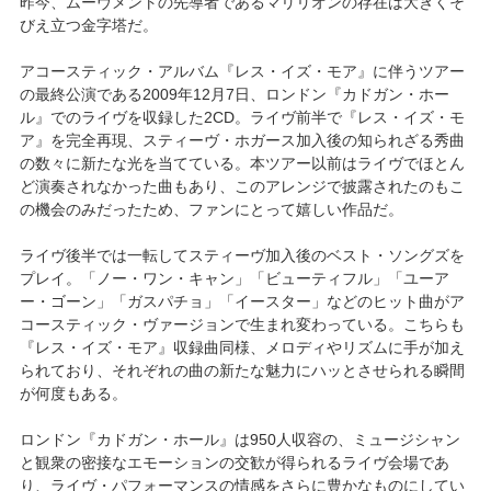
昨今、ムーヴメントの先導者であるマリリオンの存在は大きくそ
びえ立つ金字塔だ。
アコースティック・アルバム『レス・イズ・モア』に伴うツアー
の最終公演である2009年12月7日、ロンドン『カドガン・ホー
ル』でのライヴを収録した2CD。ライヴ前半で『レス・イズ・モ
ア』を完全再現、スティーヴ・ホガース加入後の知られざる秀曲
の数々に新たな光を当てている。本ツアー以前はライヴでほとん
ど演奏されなかった曲もあり、このアレンジで披露されたのもこ
の機会のみだったため、ファンにとって嬉しい作品だ。
ライヴ後半では一転してスティーヴ加入後のベスト・ソングズを
プレイ。「ノー・ワン・キャン」「ビューティフル」「ユーア
ー・ゴーン」「ガスパチョ」「イースター」などのヒット曲がア
コースティック・ヴァージョンで生まれ変わっている。こちらも
『レス・イズ・モア』収録曲同様、メロディやリズムに手が加え
られており、それぞれの曲の新たな魅力にハッとさせられる瞬間
が何度もある。
ロンドン『カドガン・ホール』は950人収容の、ミュージシャン
と観衆の密接なエモーションの交歓が得られるライヴ会場であ
り、ライヴ・パフォーマンスの情感をさらに豊かなものにしてい