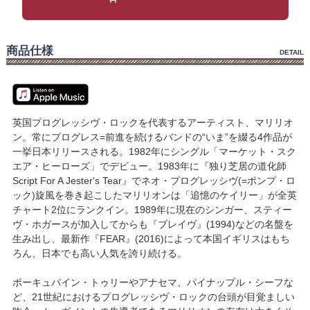
商品仕様
DETAIL
英国プログレッシヴ・ロックを代表するアーティスト、マリリオ
ン。常にプログレス=前進を続けるバンドの“いま”を綴る4作品が
一挙日本リリースされる。1982年にシングル「マーケット・スク
エア・ヒーローズ」でデビュー。1983年に『独り芝居の道化師
Script For A Jester's Tear』でネオ・プログレッシヴ(=ポンプ・ロ
ック)旋風を巻き起こしたマリリオンは「追憶のケイリー」が全英
チャート2位にランクイン。1989年に現在のシンガー、スティー
ヴ・ホガースが加入してからも『ブレイヴ』(1994)などの名盤を
生み出し、最新作『FEAR』(2016)によって本国イギリスはもち
ろん、日本でも高い人気を誇り続ける。
ポーキュパイン・トゥリーやアナセマ、パイナップル・シーフな
ど、21世紀におけるプログレッシヴ・ロックの台頭が目覚ましい