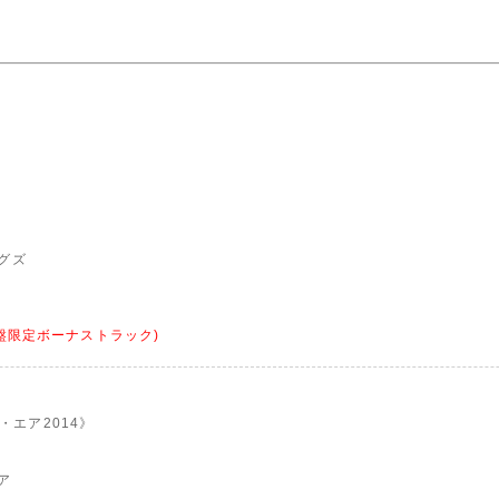
グズ
盤限定ボーナストラック)
エア2014》
ア