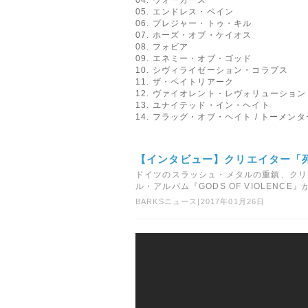
05. エンドレス・ペイン
06. プレジャー・トゥ・キル
07. ホーズ・オブ・ケイオス
08. フォビア
09. エネミー・オブ・ゴッド
10. シヴィライゼーション・コラプス
11. ザ・ペイトリアーク
12. ヴァイオレント・レヴォリューション
13. ユナイテッド・イン・ヘイト
14. フラッグ・オブ・ヘイト / トーメンタ
【インタビュー】クリエイター「
ドイツのスラッシュ・メタルの重鎮、クリ
ル・アルバム『GODS OF VIOLENCE』が.
BARKSニュース
|
2017年01月26日