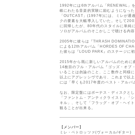
1992年には6thアルバム「RENEW
岐にわたる音楽的実験に励むようになった
「OUTCAST」(1997年)には、ミレが通過し
クの要素を大幅導入していた。そして2001
に回帰したが、80年代のスタイルに単純
ソロがアルバムのそこかしこで聴ける内容
2005年に彼らは『THRASH DOMI
による12thアルバム「HORDES OF 
た彼らは『LOUD PARK』のステージに初
2015年から既に新しいアルバムのため
14枚目のフル・アルバム『ゴッズ・オブ
いることは勿論のこと、ここ数作と同様に
以上にアグレッシヴであり、これまで以上
には「早くも2017年度のベスト・アル
なお、限定盤にはボーナス・ディスクとして
「ファントム・アンティクライスト」「シ
キル」、そして「フラッグ・オブ・ヘイト
観ることが出来る。
【メンバー】
ミレ・ペトロッツァ(ヴォーカル/ギター)