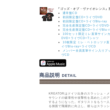
『ゴッズ・オブ・ヴァイオレンス』
通常盤CD
初回限定盤CD+ライヴDVD
初回限定盤CD+ライヴBlu-ray
完全生産限定盤CD+ライヴDVD
完全生産限定盤CD+ライヴBlu-r
100セット限定ミレ直筆サイン
DVD+ライヴCD+Tシャツ
10枚限定 ミレ・ペトロッツァ
イヴBlu-ray+ライヴCD
メンバー全員直筆サイン入りブック
ヴCD
商品説明
DETAIL
KREATORはドイツ出身のスラッシュ
サウンドの破壊性や攻撃性を高めたこのア
するようになった。ギタリストをもう一人追加
る側面で飛躍的に向上し、彼らはスラッシ