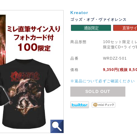
Kreator
ゴッズ・オブ・ヴァイオレンス
通販限定
直筆サイ
商品形態
100セット限定
限定盤CD+ライヴB
品番
WRDZZ-501
価格
9,350
円(税抜 8,5
※返品について必ずご確認ください
SOLD OUT