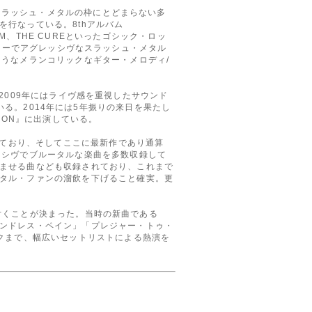
らスラッシュ・メタルの枠にとどまらない多
行なっている。8thアルバム
HILIM、THE CUREといったゴシック・ロッ
ーディーでアグレッシヴなスラッシュ・メタル
うなメランコリックなギター・メロディ/
。2009年にはライヴ感を重視したサウンド
している。2014年には5年振りの来日を果たし
TION』に出演している。
しており、そしてここに最新作であり通算
ッシヴでブルータルな楽曲を多数収録して
ませる曲なども収録されており、これまで
タル・ファンの溜飲を下げること確実。更
が付くことが決まった。当時の新曲である
ンドレス・ペイン」「プレジャー・トゥ・
クまで、幅広いセットリストによる熱演を