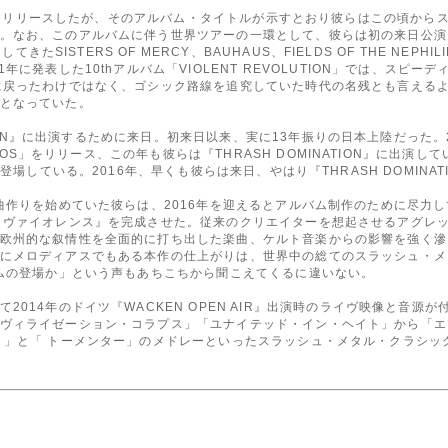
AL」をリリースしたが、そのアルバム・タイトルが示すとおり彼らはこの頃か
。なお、このアルバムに伴う世界ツアーの一環として、彼らは初の来日公演を
てきたSISTERS OF MERCY、BAUHAUS、FIELDS OF THE NEP
年に発表した10thアルバム「VIOLENT REVOLUTION」では、スピ
に戻ったわけではなく、ゴシック路線を追究していた時代の名残とも言えるよ
となっていた。
NATION』に出演するために来日。初来日以来、実に13年振りの日本上陸だった
CHAOS」をリリース、この年も彼らは『THRASH DOMINATION』に出演
登場している。2016年、早くも彼らは来日、やはり『THRASH DOMINA
に曲作りを始めていた彼らは、2016年を迎えるとアルバム制作のために尽力
・ヴァイオレンス』を完成させた。従来のクリエイターを想起させるアグレ
欧州的な叙情性を全面的に打ち出した楽曲、ケルト音楽からの影響を強く滲
にメロディアスでもある本作の仕上がりは、世界中の総てのスラッシュ・メ
バムの登場か」という声もあちこちから聞こえてくるに違いない。
2014年のドイツ『WACKEN OPEN AIR』出演時のライヴ映像と音源
ヴィライゼーション・コラプス」「ユナイテッド・イン・ヘイト」から「エ
 」と「 トーメンター」のメドレーといったスラッシュ・メタル・クラシッ