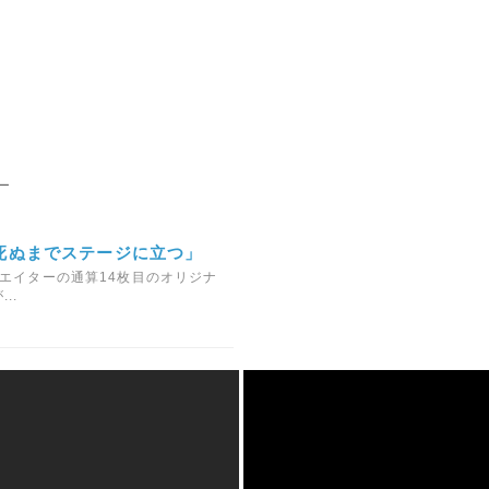
ー
死ぬまでステージに立つ」
エイターの通算14枚目のオリジナ
..