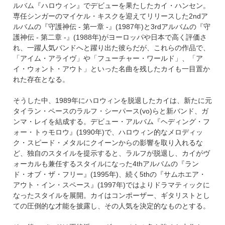
ルバム『ハロウィン』でデビューを果たしたカイ・ハンセン。
専任シンガーのマイケル・キスクを迎えてリリースした2ndア
ルバムの『守護神伝 - 第一章 -』(1987年)と3rdアルバムの『守
護神伝 - 第二章 -』(1988年)がヨーロッパや日本で高く評価さ
れ、一躍人気バンドへと躍り出た彼らだが、これらの作品で、
「アイム・アライヴ」や「フューチャー・ワールド」、「ア
イ・ウォント・アウト」といった名曲を残したカイも一目置か
れた存在となる。
そうした中、1989年にハロウィンを脱退したカイは、新たに元
タイラン・ペースのラルフ・シーパース(vo)らと新バンド、ガ
ンマ・レイを結成する。デビュー・アルバム『ヘディング・フ
ォー・トゥモロウ』(1990年)で、ハロウィン的なメロディッ
ク・スピード・メタルにクイーンからの影響を取り入れるな
ど、独自のスタイルを提示すると、ラルフが脱退し、カイがヴ
ォーカルも兼任するスタイルになった4thアルバムの『ラン
ド・オブ・ザ・フリー』(1995年)、続く5thの『サムホエア・
アウト・イン・スペース』(1997年)ではよりドラマティックに
なったスタイルを展開。カイはコンポーザー、ギタリストとし
ての圧倒的な才能を披露し、その人気を決定的なものとする。