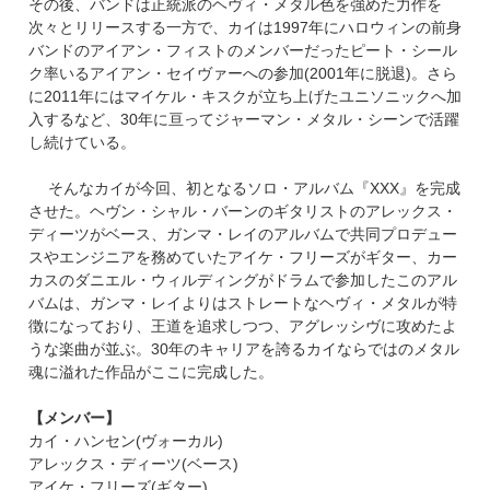
その後、バンドは正統派のヘヴィ・メタル色を強めた力作を
次々とリリースする一方で、カイは1997年にハロウィンの前身
バンドのアイアン・フィストのメンバーだったピート・シール
ク率いるアイアン・セイヴァーへの参加(2001年に脱退)。さら
に2011年にはマイケル・キスクが立ち上げたユニソニックへ加
入するなど、30年に亘ってジャーマン・メタル・シーンで活躍
し続けている。
そんなカイが今回、初となるソロ・アルバム『XXX』を完成
させた。ヘヴン・シャル・バーンのギタリストのアレックス・
ディーツがベース、ガンマ・レイのアルバムで共同プロデュー
スやエンジニアを務めていたアイケ・フリーズがギター、カー
カスのダニエル・ウィルディングがドラムで参加したこのアル
バムは、ガンマ・レイよりはストレートなヘヴィ・メタルが特
徴になっており、王道を追求しつつ、アグレッシヴに攻めたよ
うな楽曲が並ぶ。30年のキャリアを誇るカイならではのメタル
魂に溢れた作品がここに完成した。
【メンバー】
カイ・ハンセン(ヴォーカル)
アレックス・ディーツ(ベース)
アイケ・フリーズ(ギター)